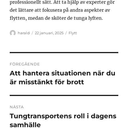
professionellt sätt. Att ta hjälp av experter gör
det lättare att fokusera på andra aspekter av
flytten, medan de sköter de tunga lyften.
Författare
Publicerat
Kategorier
harald
22 januari, 2025
Flytt
den
Inläggsnavigering
FÖREGÅENDE
Att hantera situationen när du
Föregående
inlägg:
är misstänkt för brott
NÄSTA
Tungtransportens roll i dagens
Nästa
inlägg:
samhälle