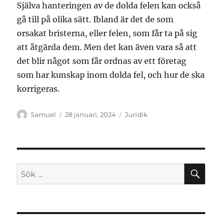
Själva hanteringen av de dolda felen kan också
gå till på olika sätt. Ibland är det de som
orsakat bristerna, eller felen, som får ta på sig
att åtgärda dem. Men det kan även vara så att
det blir något som får ordnas av ett företag
som har kunskap inom dolda fel, och hur de ska
korrigeras.
Författare
Publicerat
Kategorier
Samuel
28 januari, 2024
Juridik
den
SÖ
Sök
efter: