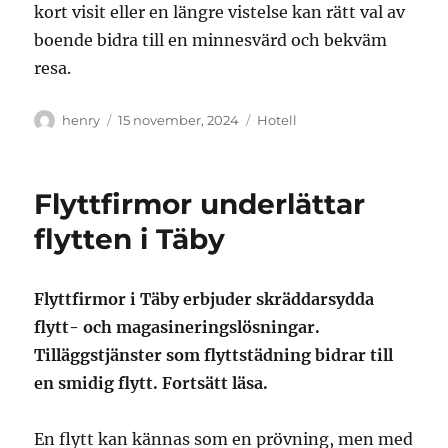
kort visit eller en längre vistelse kan rätt val av
boende bidra till en minnesvärd och bekväm
resa.
Författare
Publicerat
Kategorier
henry
15 november, 2024
Hotell
den
Flyttfirmor underlättar
flytten i Täby
Flyttfirmor i Täby erbjuder skräddarsydda
flytt- och magasineringslösningar.
Tilläggstjänster som flyttstädning bidrar till
en smidig flytt. Fortsätt läsa.
En flytt kan kännas som en prövning, men med