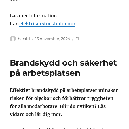
Läs mer information
här:
elektrikerstockholm.nu/
Författare
Publicerat
Kategorier
harald
16 november, 2024
EL
den
Brandskydd och säkerhet
på arbetsplatsen
Effektivt brandskydd på arbetsplatser minskar
risken för olyckor och förbättrar tryggheten
för alla medarbetare. Blir du nyfiken? Läs
vidare och lär dig mer.