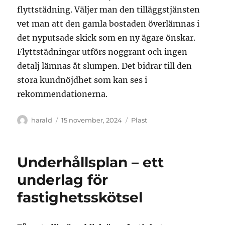
flyttstädning. Väljer man den tilläggstjänsten
vet man att den gamla bostaden överlämnas i
det nyputsade skick som en ny ägare önskar.
Flyttstädningar utförs noggrant och ingen
detalj lämnas åt slumpen. Det bidrar till den
stora kundnöjdhet som kan ses i
rekommendationerna.
Författare
Publicerat
Kategorier
harald
15 november, 2024
Plast
den
Underhållsplan – ett
underlag för
fastighetsskötsel