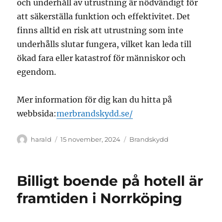
och underhåll av utrustning är nödvändigt för
att säkerställa funktion och effektivitet. Det
finns alltid en risk att utrustning som inte
underhålls slutar fungera, vilket kan leda till
ökad fara eller katastrof för människor och
egendom.
Mer information för dig kan du hitta på
webbsida:
merbrandskydd.se/
Författare
Publicerat
Kategorier
harald
15 november, 2024
Brandskydd
den
Billigt boende på hotell är
framtiden i Norrköping