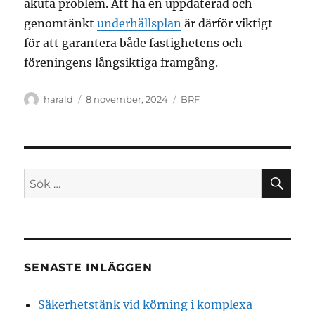
akuta problem. Att ha en uppdaterad och
genomtänkt
underhållsplan
är därför viktigt
för att garantera både fastighetens och
föreningens långsiktiga framgång.
Författare
Publicerat
Kategorier
harald
8 november, 2024
BRF
den
SÖ
Sök
efter:
SENASTE INLÄGGEN
Säkerhetstänk vid körning i komplexa