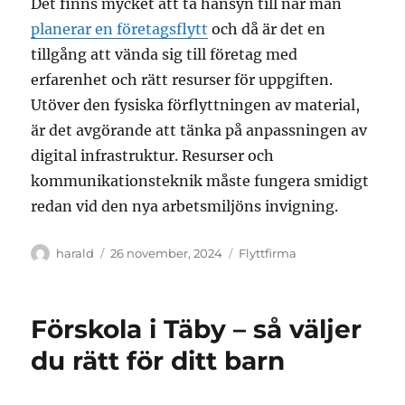
Det finns mycket att ta hänsyn till när man
planerar en företagsflytt
och då är det en
tillgång att vända sig till företag med
erfarenhet och rätt resurser för uppgiften.
Utöver den fysiska förflyttningen av material,
är det avgörande att tänka på anpassningen av
digital infrastruktur. Resurser och
kommunikationsteknik måste fungera smidigt
redan vid den nya arbetsmiljöns invigning.
Författare
Publicerat
Kategorier
harald
26 november, 2024
Flyttfirma
den
Förskola i Täby – så väljer
du rätt för ditt barn