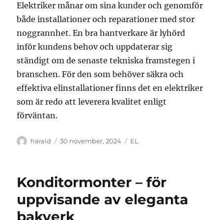
Elektriker månar om sina kunder och genomför
både installationer och reparationer med stor
noggrannhet. En bra hantverkare är lyhörd
inför kundens behov och uppdaterar sig
ständigt om de senaste tekniska framstegen i
branschen. För den som behöver säkra och
effektiva elinstallationer finns det en elektriker
som är redo att leverera kvalitet enligt
förväntan.
Författare
Publicerat
Kategorier
harald
30 november, 2024
EL
den
Konditormonter – för
uppvisande av eleganta
bakverk