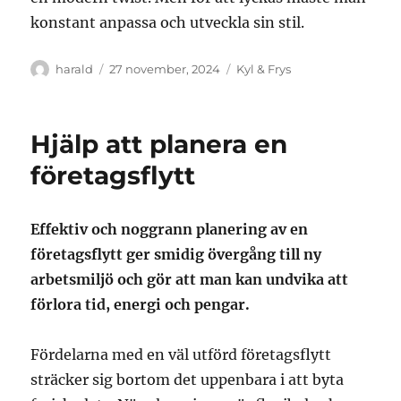
konstant anpassa och utveckla sin stil.
Författare
Publicerat
Kategorier
harald
27 november, 2024
Kyl & Frys
den
Hjälp att planera en
företagsflytt
Effektiv och noggrann planering av en
företagsflytt ger smidig övergång till ny
arbetsmiljö och gör att man kan undvika att
förlora tid, energi och pengar.
Fördelarna med en väl utförd företagsflytt
sträcker sig bortom det uppenbara i att byta