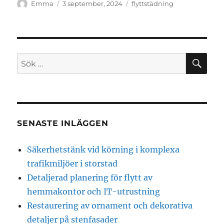
Författare
Publicerat
Kategorier
Emma
3 september, 2024
flyttstädning
den
SÖ
Sök
efter:
SENASTE INLÄGGEN
Säkerhetstänk vid körning i komplexa
trafikmiljöer i storstad
Detaljerad planering för flytt av
hemmakontor och IT-utrustning
Restaurering av ornament och dekorativa
detaljer på stenfasader