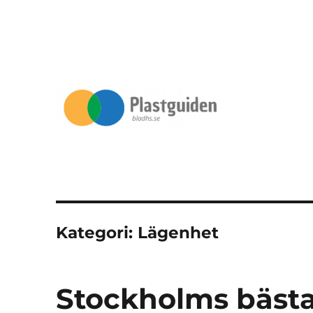
Plast | Allt om plast och plasttillverkning
Bladhs.se
Kategori:
Lägenhet
Stockholms bästa