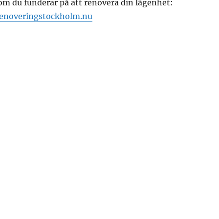
m du funderar på att renovera din lägenhet:
enoveringstockholm.nu