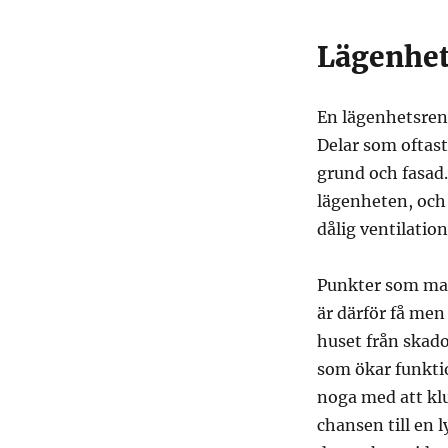
Lägenhet
En lägenhetsren
Delar som oftast
grund och fasad
lägenheten, och
dålig ventilation
Punkter som man 
är därför få me
huset från skado
som ökar funktio
noga med att klu
chansen till en 