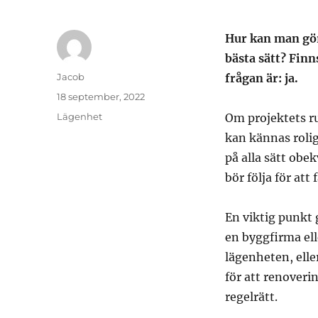
Hur kan man gör
bästa sätt? Fin
Författare
Jacob
frågan är: ja.
Publicerat
18 september, 2022
den
Kategorier
Lägenhet
Om projektets ru
kan kännas rolig
på alla sätt obe
bör följa för att 
En viktig punkt 
en byggfirma ell
lägenheten, elle
för att renoveri
regelrätt.